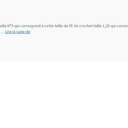
iguille N°5 qui correspond à cette taille de fil. Un crochet taille 1,25 qui corr
Conseils
la …
Lire la suite de
matériel
pour
débuter
la
frivolité