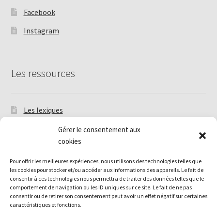
Facebook
Instagram
Les ressources
Les lexiques
Les Tutoriels
Gérer le consentement aux
cookies
Livres et périodiques anciens
Pour offrir les meilleures expériences, nous utilisons des technologies telles que
Annuaire de modèles de frivolité en français
les cookies pour stocker et/ou accéder aux informations des appareils. Le fait de
consentir à ces technologies nous permettra de traiter des données telles que le
Politique de cookies (UE)
comportement de navigation ou les ID uniques sur ce site. Le fait de ne pas
consentir ou de retirer son consentement peut avoir un effet négatif sur certaines
caractéristiques et fonctions.