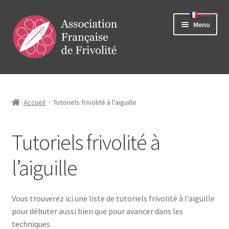
French
▼
Aller
Aller
Menu
à
au
la
contenu
navigation
Ouvrir
Vie de l’association
le
menu
Cours et stages
Accueil
Tutoriels frivolité à l’aiguille
enfant
Ouvrir
Lexiques
Tutoriels frivolité à
le
menu
Ouvrir
Boutique
l’aiguille
enfant
le
menu
Ouvrir
Ressources
enfant
le
Vous trouverez ici une liste de tutoriels frivolité à l’aiguille
menu
Annuaire de modèles
pour débuter aussi bien que pour avancer dans les
enfant
techniques.