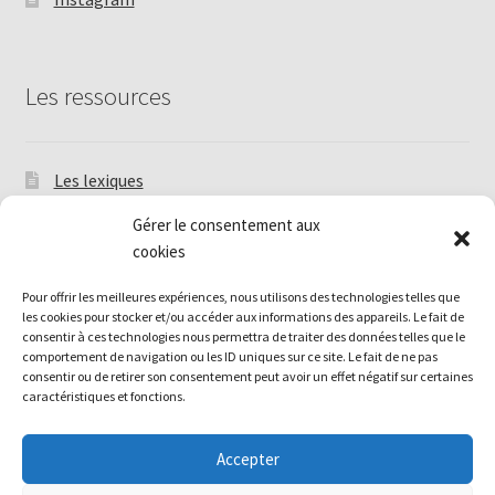
Les ressources
Les lexiques
Les Tutoriels
Gérer le consentement aux
cookies
Livres et périodiques anciens
Pour offrir les meilleures expériences, nous utilisons des technologies telles que
Annuaire de modèles de frivolité en français
les cookies pour stocker et/ou accéder aux informations des appareils. Le fait de
consentir à ces technologies nous permettra de traiter des données telles que le
Politique de cookies (UE)
comportement de navigation ou les ID uniques sur ce site. Le fait de ne pas
consentir ou de retirer son consentement peut avoir un effet négatif sur certaines
caractéristiques et fonctions.
Accepter
© Association Française de Frivolité 2026