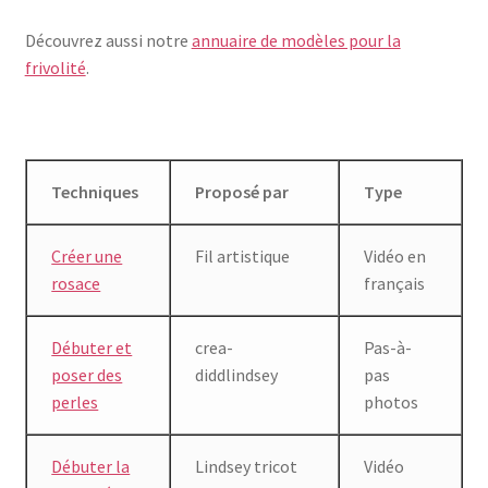
Conseils
Découvrez aussi notre
annuaire de modèles pour la
frivolité
.
Livres et périodiques anciens
Ouvrir
Tutoriels
le
menu
Tutoriels à l’aiguille
Techniques
Proposé par
Type
enfant
Tutoriels frivolité à la navette
Créer une
Fil artistique
Vidéo en
rosace
français
Contact
Débuter et
crea-
Pas-à-
poser des
diddlindsey
pas
perles
photos
Débuter la
Lindsey tricot
Vidéo