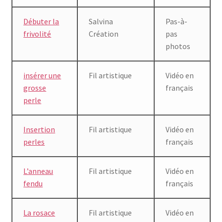
Débuter la
Salvina
Pas-à-
frivolité
Création
pas
photos
insérer une
Fil artistique
Vidéo en
grosse
français
perle
Insertion
Fil artistique
Vidéo en
perles
français
L’anneau
Fil artistique
Vidéo en
fendu
français
La rosace
Fil artistique
Vidéo en