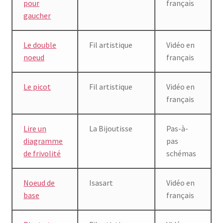
pour
français
gaucher
Le double
Fil artistique
Vidéo en
noeud
français
Le picot
Fil artistique
Vidéo en
français
Lire un
La Bijoutisse
Pas-à-
diagramme
pas
de frivolité
schémas
Noeud de
Isasart
Vidéo en
base
français