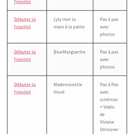
frivolité
Débuter la
Lyly met la
Pas à pas
frivolité
main à la patte
avec
photos
Débuter la
BlueMarguerite
Pas à pas
frivolité
avec
photos
Débuter la
Mademoiselle
Pas à Pas
frivolité
Hook
avec
schémas
+ Vidéo
de
Viviane
Deroover