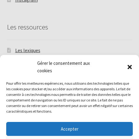
Les ressources
Les lexiques
Les Tutoriels
Gérer le consentement aux
cookies
Livres et périodiques anciens
Pour offrir les meilleures expériences, nous utilisons des technologies telles que
Annuaire de modèles de frivolité en français
les cookies pour stocker et/ou accéder aux informations des appareils. Le fait de
consentir à ces technologies nous permettra de traiter des données telles que le
Politique de cookies (UE)
comportement de navigation ou les ID uniques sur ce site. Le fait de ne pas
consentir ou de retirer son consentement peut avoir un effet négatif sur certaines
caractéristiques et fonctions.
Accepter
© Association Française de Frivolité 2026