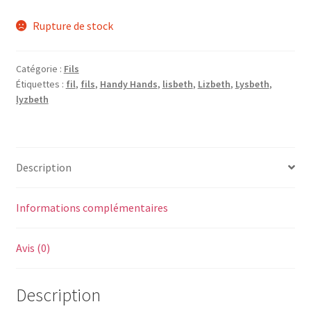
Rupture de stock
Catégorie :
Fils
Étiquettes :
fil
,
fils
,
Handy Hands
,
lisbeth
,
Lizbeth
,
Lysbeth
,
lyzbeth
Description
Informations complémentaires
Avis (0)
Description