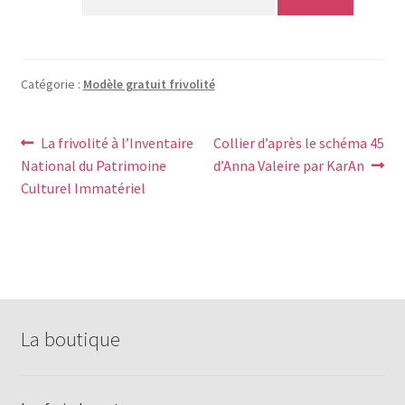
Catégorie :
Modèle gratuit frivolité
Navigation
Article
Article
La frivolité à l’Inventaire
Collier d’après le schéma 45
précédent :
suivant :
National du Patrimoine
d’Anna Valeire par KarAn
de
Culturel Immatériel
l’article
La boutique