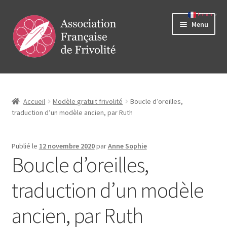
French
▼
Aller
Aller
Menu
à
au
la
contenu
navigation
Ouvrir
Vie de l’association
le
menu
Cours et stages
Accueil
Modèle gratuit frivolité
Boucle d’oreilles,
enfant
traduction d’un modèle ancien, par Ruth
Ouvrir
Lexiques
le
Publié le
12 novembre 2020
par
Anne Sophie
menu
Ouvrir
Boutique
Boucle d’oreilles,
enfant
le
menu
Ouvrir
Ressources
traduction d’un modèle
enfant
le
menu
ancien, par Ruth
Contact
enfant